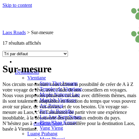
Skip to content
Laos Roads
>
Sur-mesure
17 résultats affichés
Sur-mesure
Destinations
Vientiane
Stupa That Louang
Nos circuits sur-mesure vous offrent la possibilité de créer de A à Z
Temples de Vientiane
votre voyage de rêve, avec l’aide de nos conseillers en voyages.
Musée National Lao
Nous vous proposons plusieurs circuits, avec différents thèmes, mais
Marchés Vientiane
ils sont totalement adaptables en fonction du temps que vous pouvez
Arc Patuxai
avoir sur place, de vos envies, et de vos besoins. Un voyage sur-
Parc du Bouddha
mesure au Laos, c’est l’assurance de partir vivre une expérience
Lac Ang Nam Ngum
inoubliable, à la découverte des plus beaux endroits du pays.
Phou Khao Kouay
N’hésitez pas à
contacter Seng
, conseillère pour la destination Laos,
Vang Vieng
basée à Vientiane.
Luang Prabang