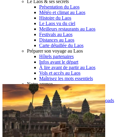
Le Laos & ses secrets
Présentation du Laos
Météo et climat au Laos
Histoire du Laos
Le Laos vu du ciel
Meilleurs restaurants au Laos
Festivals au Laos
Distances au Laos
Carte détaillée du Laos
Préparer son voyage au Laos
Hôtels partenaires
Infos avant le départ
À lire avant de partir au Laos
Vols et accès au Laos
Maîtrisez les mots essentiels
Notre agence
Notre agence au Laos
Réseau Asian Roads
Garanties et engagements Asian Roads
Avis de nos voyageurs
Demande d'info
09 83 40 65 79