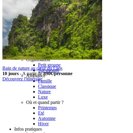
Sud Laos
Thakhek
Savannakhet
Khammouane
Salavan
Paksé
4000 Iles
Champassak
Vat Phou
Plateau des Boloven
Nos circuits
Organisation
Petit groupe
Bain de nature au cœur du Laos
Sur-mesure
10 jours
-
A partir de
890€/personne
Ambiance
Découvrez l'itinéraire
Famille
Classique
Nature
Luxe
Où et quand partir ?
Printemps
Eté
Automne
Hiver
Infos pratiques