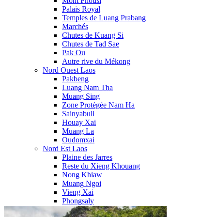
Mont Phousi
Palais Royal
Temples de Luang Prabang
Marchés
Chutes de Kuang Si
Chutes de Tad Sae
Pak Ou
Autre rive du Mékong
Nord Ouest Laos
Pakbeng
Luang Nam Tha
Muang Sing
Zone Protégée Nam Ha
Sainyabuli
Houay Xai
Muang La
Oudomxai
Nord Est Laos
Plaine des Jarres
Reste du Xieng Khouang
Nong Khiaw
Muang Ngoi
Vieng Xai
Phongsaly
Sam Neua