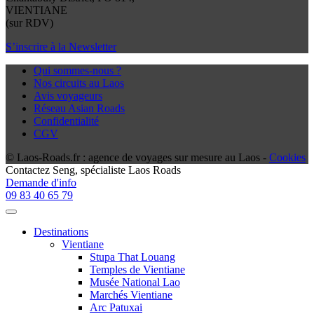
VIENTIANE
(sur RDV)
S’inscrire à la Newsletter
Qui sommes-nous ?
Nos circuits au Laos
Avis voyageurs
Réseau Asian Roads
Confidentialité
CGV
© Laos-Roads.fr : agence de voyages sur mesure au Laos -
Cookies
Contactez
Seng
, spécialiste Laos Roads
Demande d'info
09 83 40 65 79
Destinations
Vientiane
Stupa That Louang
Temples de Vientiane
Musée National Lao
Marchés Vientiane
Arc Patuxai