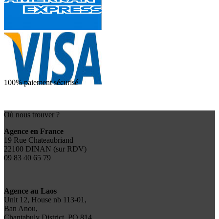
100% paiement sécurisé
Où nous trouver ?
Agence en France
19 Rue Chateaubriand
22100 DINAN (sur RDV)
09 83 40 65 79
Agence au Laos
Unit 12, House nb 113-01,
Ban Anou,
Chantabuly District, PO 814,