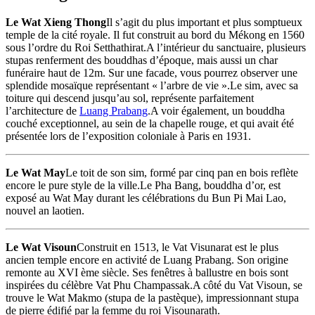
Le Wat Xieng Thong
Il s’agit du plus important et plus somptueux
temple de la cité royale. Il fut construit au bord du Mékong en 1560
sous l’ordre du Roi Setthathirat.A l’intérieur du sanctuaire, plusieurs
stupas renferment des bouddhas d’époque, mais aussi un char
funéraire haut de 12m. Sur une facade, vous pourrez observer une
splendide mosaïque représentant « l’arbre de vie ».Le sim, avec sa
toiture qui descend jusqu’au sol, représente parfaitement
l’architecture de
Luang Prabang
.A voir également, un bouddha
couché exceptionnel, au sein de la chapelle rouge, et qui avait été
présentée lors de l’exposition coloniale à Paris en 1931.
Le Wat May
Le toit de son sim, formé par cinq pan en bois reflète
encore le pure style de la ville.Le Pha Bang, bouddha d’or, est
exposé au Wat May durant les célébrations du Bun Pi Mai Lao,
nouvel an laotien.
Le Wat Visoun
Construit en 1513, le Vat Visunarat est le plus
ancien temple encore en activité de Luang Prabang. Son origine
remonte au XVI ème siècle. Ses fenêtres à ballustre en bois sont
inspirées du célèbre Vat Phu Champassak.A côté du Vat Visoun, se
trouve le Wat Makmo (stupa de la pastèque), impressionnant stupa
de pierre édifié par la femme du roi Visounarath.