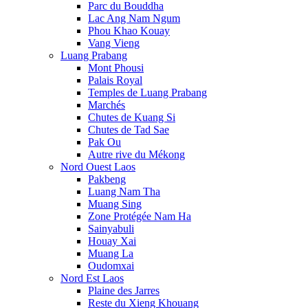
Parc du Bouddha
Lac Ang Nam Ngum
Phou Khao Kouay
Vang Vieng
Luang Prabang
Mont Phousi
Palais Royal
Temples de Luang Prabang
Marchés
Chutes de Kuang Si
Chutes de Tad Sae
Pak Ou
Autre rive du Mékong
Nord Ouest Laos
Pakbeng
Luang Nam Tha
Muang Sing
Zone Protégée Nam Ha
Sainyabuli
Houay Xai
Muang La
Oudomxai
Nord Est Laos
Plaine des Jarres
Reste du Xieng Khouang