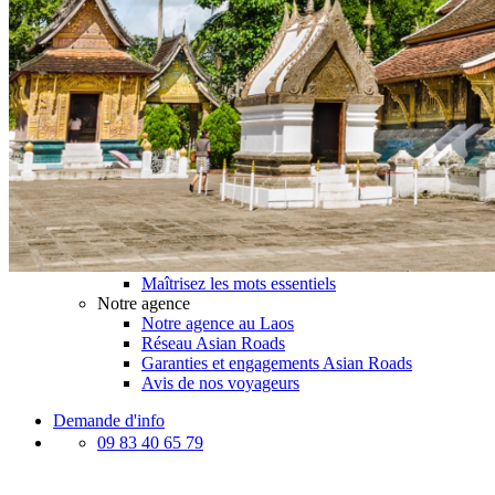
Le Laos & ses secrets
Présentation du Laos
Météo et climat au Laos
Histoire du Laos
Le Laos vu du ciel
Meilleurs restaurants au Laos
Festivals au Laos
Distances au Laos
Carte détaillée du Laos
Préparer son voyage au Laos
Hôtels partenaires
Infos avant le départ
À lire avant de partir au Laos
Vols et accès au Laos
Maîtrisez les mots essentiels
Notre agence
Notre agence au Laos
Réseau Asian Roads
Garanties et engagements Asian Roads
Avis de nos voyageurs
Demande d'info
09 83 40 65 79