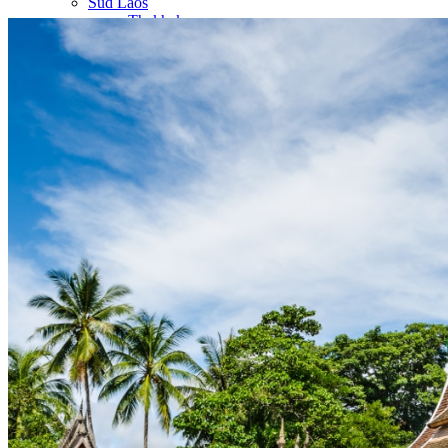
Sud Laos
Thakhek
Savannakhet
Khammouane
Salavan
Paksé
4000 Iles
Champassak
Vat Phou
Plateau des Boloven
Nos circuits
Organisation
Petit groupe
Sur-mesure
Ambiance
Famille
Classique
Nature
Luxe
Où et quand partir ?
Printemps
Eté
Automne
Hiver
Infos pratiques