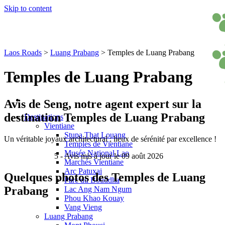
Skip to content
Laos Roads
>
Luang Prabang
>
Temples de Luang Prabang
Temples de Luang Prabang
Avis de
Seng
, notre agent expert sur la
destination Temples de Luang Prabang
Destinations
Vientiane
Stupa That Louang
Un véritable joyaux architectural ; lieux de sérénité par excellence !
Temples de Vientiane
Musée National Lao
5
- Avis mis à jour le 09 août 2026
Marchés Vientiane
Arc Patuxai
Quelques photos des Temples de Luang
Parc du Bouddha
Prabang
Lac Ang Nam Ngum
Phou Khao Kouay
Vang Vieng
Luang Prabang