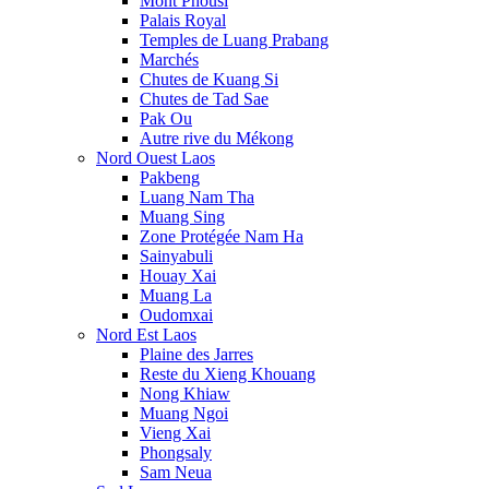
Mont Phousi
Palais Royal
Temples de Luang Prabang
Marchés
Chutes de Kuang Si
Chutes de Tad Sae
Pak Ou
Autre rive du Mékong
Nord Ouest Laos
Pakbeng
Luang Nam Tha
Muang Sing
Zone Protégée Nam Ha
Sainyabuli
Houay Xai
Muang La
Oudomxai
Nord Est Laos
Plaine des Jarres
Reste du Xieng Khouang
Nong Khiaw
Muang Ngoi
Vieng Xai
Phongsaly
Sam Neua