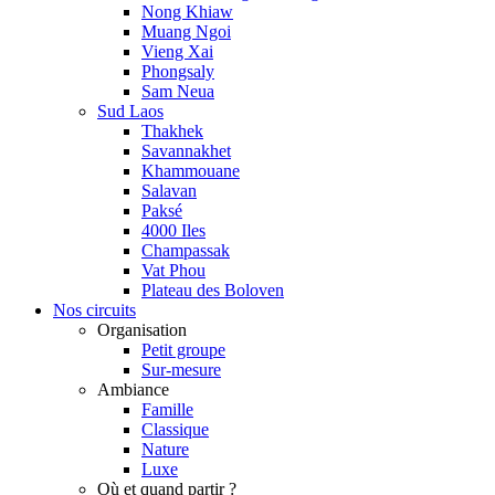
Nong Khiaw
Muang Ngoi
Vieng Xai
Phongsaly
Sam Neua
Sud Laos
Thakhek
Savannakhet
Khammouane
Salavan
Paksé
4000 Iles
Champassak
Vat Phou
Plateau des Boloven
Nos circuits
Organisation
Petit groupe
Sur-mesure
Ambiance
Famille
Classique
Nature
Luxe
Où et quand partir ?