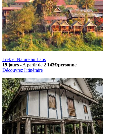
Trek et Nature au Laos
19 jours
-
A partir de
2 143€/personne
Découvrez l'itinéraire