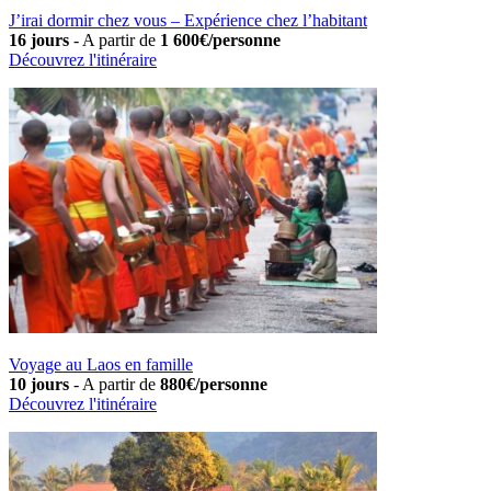
J’irai dormir chez vous – Expérience chez l’habitant
16 jours
-
A partir de
1 600€/personne
Découvrez l'itinéraire
Voyage au Laos en famille
10 jours
-
A partir de
880€/personne
Découvrez l'itinéraire