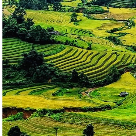
Sud Laos
Thakhek
Savannakhet
Khammouane
Salavan
Paksé
4000 Iles
Champassak
Vat Phou
Plateau des Boloven
Nos circuits
Organisation
Petit groupe
Sur-mesure
Ambiance
Famille
Classique
Nature
Luxe
Où et quand partir ?
Printemps
Eté
Automne
Hiver
Infos pratiques