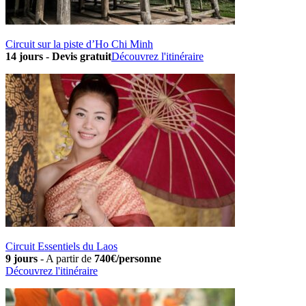
Circuit sur la piste d’Ho Chi Minh
14 jours
-
Devis gratuit
Découvrez l'itinéraire
Circuit Essentiels du Laos
9 jours
-
A partir de
740€/personne
Découvrez l'itinéraire