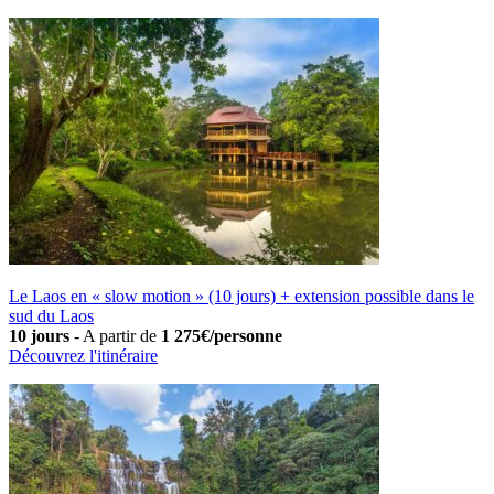
Le Laos en « slow motion » (10 jours) + extension possible dans le
sud du Laos
10 jours
-
A partir de
1 275€/personne
Découvrez l'itinéraire