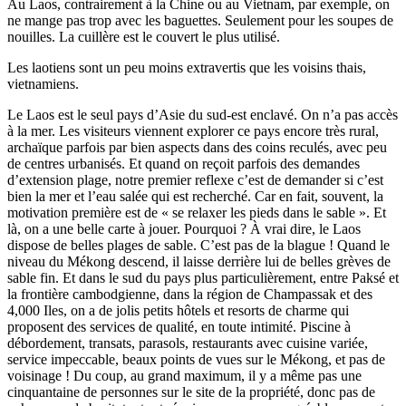
Au Laos, contrairement à la Chine ou au Vietnam, par exemple, on
ne mange pas trop avec les baguettes. Seulement pour les soupes de
nouilles. La cuillère est le couvert le plus utilisé.
Les laotiens sont un peu moins extravertis que les voisins thais,
vietnamiens.
Le Laos est le seul pays d’Asie du sud-est enclavé. On n’a pas accès
à la mer. Les visiteurs viennent explorer ce pays encore très rural,
archaïque parfois par bien aspects dans des coins reculés, avec peu
de centres urbanisés. Et quand on reçoit parfois des demandes
d’extension plage, notre premier reflexe c’est de demander si c’est
bien la mer et l’eau salée qui est recherché. Car en fait, souvent, la
motivation première est de « se relaxer les pieds dans le sable ». Et
là, on a une belle carte à jouer. Pourquoi ? À vrai dire, le Laos
dispose de belles plages de sable. C’est pas de la blague ! Quand le
niveau du Mékong descend, il laisse derrière lui de belles grèves de
sable fin. Et dans le sud du pays plus particulièrement, entre Paksé et
la frontière cambodgienne, dans la région de Champassak et des
4,000 Iles, on a de jolis petits hôtels et resorts de charme qui
proposent des services de qualité, en toute intimité. Piscine à
débordement, transats, parasols, restaurants avec cuisine variée,
service impeccable, beaux points de vues sur le Mékong, et pas de
voisinage ! Du coup, au grand maximum, il y a même pas une
cinquantaine de personnes sur le site de la propriété, donc pas de