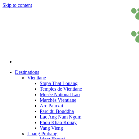
Skip to content
Destinations
Vientiane
Stupa That Louang
Temples de Vientiane
Musée National Lao
Marchés Vientiane
Arc Patuxai
Parc du Bouddha
Lac Ang Nam Ngum
Phou Khao Kouay
Vang Vieng
Luang Prabang