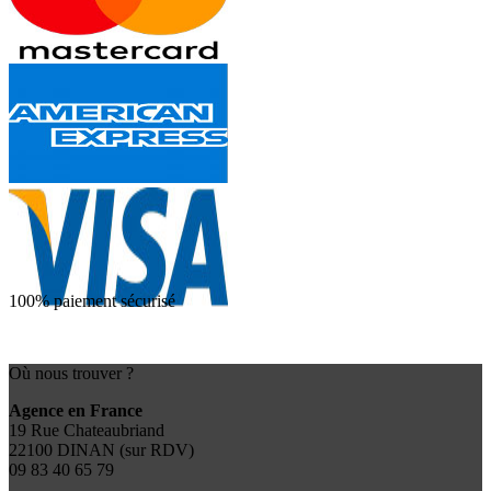
100% paiement sécurisé
Où nous trouver ?
Agence en France
19 Rue Chateaubriand
22100 DINAN (sur RDV)
09 83 40 65 79