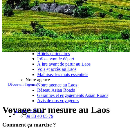
Le Laos & ses secrets
Présentation du Laos
Météo et climat au Laos
Histoire du Laos
Le Laos vu du ciel
Meilleurs restaurants au Laos
Festivals au Laos
Distances au Laos
Carte détaillée du Laos
Préparer son voyage au Laos
Hôtels partenaires
Infos avant le départ
CRÉATEURS DE VOYAGES AU LAOS
À lire avant de partir au Laos
Vols et accès au Laos
Elaborez votre circuit sur-mesure avec nos experts locaux
Maîtrisez les mots essentiels
Notre agence
Découvrir l'agence
Notre agence au Laos
Réseau Asian Roads
Garanties et engagements Asian Roads
Avis de nos voyageurs
Voyage sur mesure au Laos
Demande d'info
09 83 40 65 79
Comment ça marche ?