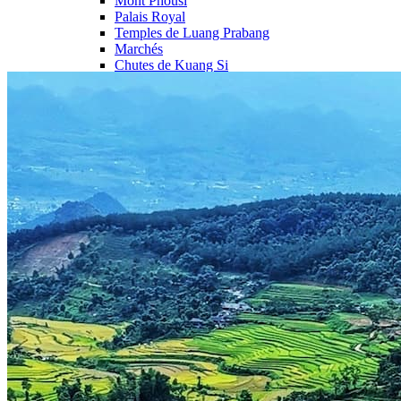
Mont Phousi
Palais Royal
Temples de Luang Prabang
Marchés
Chutes de Kuang Si
Chutes de Tad Sae
Pak Ou
Autre rive du Mékong
Nord Ouest Laos
Pakbeng
Luang Nam Tha
Muang Sing
Zone Protégée Nam Ha
Sainyabuli
Houay Xai
Muang La
Oudomxai
Nord Est Laos
Plaine des Jarres
Reste du Xieng Khouang
Nong Khiaw
Muang Ngoi
Vieng Xai
Phongsaly
Sam Neua