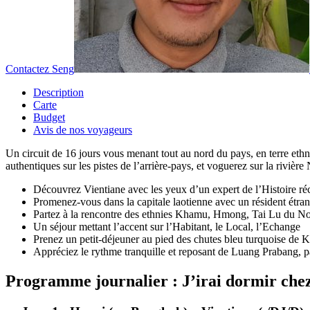
Contactez Seng
Description
Carte
Budget
Avis de nos voyageurs
Un circuit de 16 jours vous menant tout au nord du pays, en terre ethni
authentiques sur les pistes de l’arrière-pays, et voguerez sur la riv
Découvrez Vientiane avec les yeux d’un expert de l’Histoire r
Promenez-vous dans la capitale laotienne avec un résident étr
Partez à la rencontre des ethnies Khamu, Hmong, Tai Lu du N
Un séjour mettant l’accent sur l’Habitant, le Local, l’Echange
Prenez un petit-déjeuner au pied des chutes bleu turquoise de 
Appréciez le rythme tranquille et reposant de Luang Prabang
Programme journalier : J’irai dormir chez