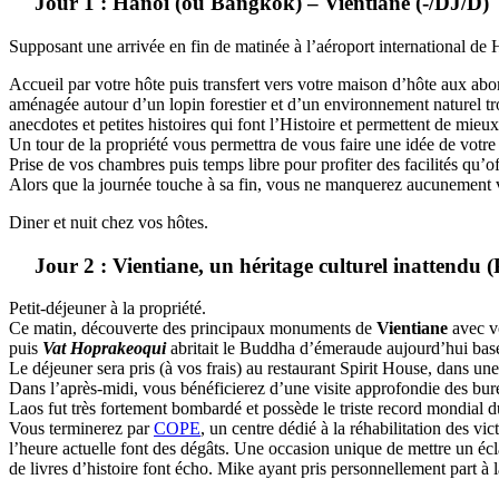
Jour 1 : Hanoi (ou Bangkok) – Vientiane (-/DJ/D)
Supposant une arrivée en fin de matinée à l’aéroport international de
Accueil par votre hôte puis transfert vers votre maison d’hôte aux ab
aménagée autour d’un lopin forestier et d’un environnement naturel tr
anecdotes et petites histoires qui font l’Histoire et permettent de mieux
Un tour de la propriété vous permettra de vous faire une idée de votre
Prise de vos chambres puis temps libre pour profiter des facilités qu’o
Alors que la journée touche à sa fin, vous ne manquerez aucunement vot
Diner et nuit chez vos hôtes.
Jour 2 : Vientiane, un héritage culturel inattendu 
Petit-déjeuner à la propriété.
Ce matin, découverte des principaux monuments de
Vientiane
avec vo
puis
Vat Hoprakeoqui
abritait le Buddha d’émeraude aujourd’hui ba
Le déjeuner sera pris (à vos frais) au restaurant Spirit House, dans u
Dans l’après-midi, vous bénéficierez d’une visite approfondie des bu
Laos fut très fortement bombardé et possède le triste record mondial 
Vous terminerez par
COPE
, un centre dédié à la réhabilitation des v
l’heure actuelle font des dégâts. Une occasion unique de mettre un écla
de livres d’histoire font écho. Mike ayant pris personnellement part à l