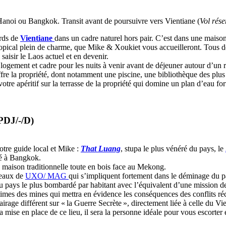
 Hanoi ou Bangkok. Transit avant de poursuivre vers Vientiane (
Vol rése
ords de
Vientiane
dans un cadre naturel hors pair. C’est dans une maison
opical plein de charme, que Mike & Xoukiet vous accueilleront. Tous deux
 saisir le Laos actuel et en devenir.
 logement et cadre pour les nuits à venir avant de déjeuner autour d’un 
ffre la propriété, dont notamment une piscine, une bibliothèque des plus 
re apéritif sur la terrasse de la propriété qui domine un plan d’eau for
(PDJ/-/D)
tre guide local et Mike :
That Luang
, stupa le plus vénéré du pays, le
sé à Bangkok.
ne maison traditionnelle toute en bois face au Mekong.
reaux de
UXO/ MAG
qui s’impliquent fortement dans le déminage du p
du pays le plus bombardé par habitant avec l’équivalent d’une mission 
ictimes des mines qui mettra en évidence les conséquences des conflits ré
irage différent sur « la Guerre Secrète », directement liée à celle du V
a mise en place de ce lieu, il sera la personne idéale pour vous escorter