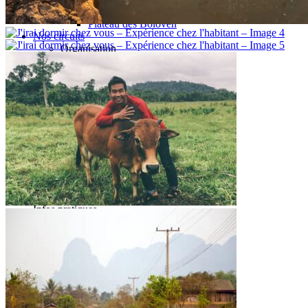
Vat Phou
Plateau des Boloven
Nos circuits
Organisation
Petit groupe
Sur-mesure
Ambiance
Famille
Classique
Nature
Luxe
Où et quand partir ?
Printemps
Eté
Automne
Hiver
Infos pratiques
Le Laos & ses secrets
Présentation du Laos
Météo et climat au Laos
Histoire du Laos
Le Laos vu du ciel
Meilleurs restaurants au Laos
Festivals au Laos