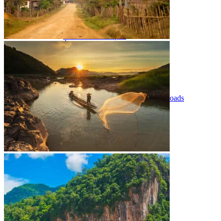
Distances au Laos
Carte détaillée du Laos
Préparer son voyage au Laos
Hôtels partenaires
Infos avant le départ
À lire avant de partir au Laos
Vols et accès au Laos
Maîtrisez les mots essentiels
Notre agence
Notre agence au Laos
Réseau Asian Roads
Garanties et engagements Asian Roads
Avis de nos voyageurs
Demande d'info
09 83 40 65 79