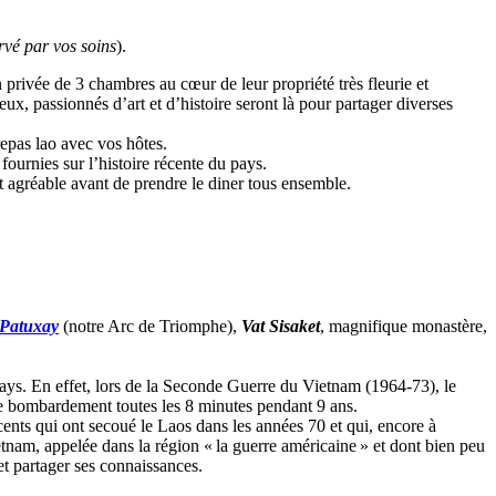
rvé par vos soins
).
 privée de 3 chambres au cœur de leur propriété très fleurie et
, passionnés d’art et d’histoire seront là pour partager diverses
repas lao avec vos hôtes.
fournies sur l’histoire récente du pays.
t agréable avant de prendre le diner tous ensemble.
Patuxay
(notre Arc de Triomphe),
Vat Sisaket
, magnifique monastère,
ays. En effet, lors de la Seconde Guerre du Vietnam (1964-73), le
de bombardement toutes les 8 minutes pendant 9 ans.
cents qui ont secoué le Laos dans les années 70 et qui, encore à
ietnam, appelée dans la région « la guerre américaine » et dont bien peu
 et partager ses connaissances.