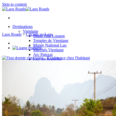
Skip to content
Destinations
Vientiane
Laos Roads
>
Circuits au Laos
Stupa That Louang
Temples de Vientiane
Musée National Lao
Marchés Vientiane
Arc Patuxai
Parc du Bouddha
Lac Ang Nam Ngum
Phou Khao Kouay
Vang Vieng
Luang Prabang
Mont Phousi
Palais Royal
Temples de Luang Prabang
Marchés
Chutes de Kuang Si
Chutes de Tad Sae
Pak Ou
Autre rive du Mékong