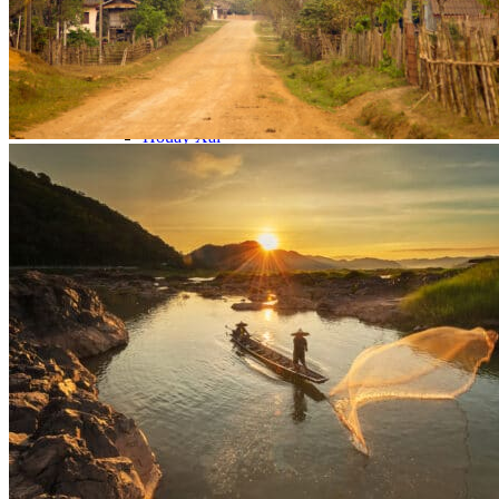
Nord Ouest Laos
Pakbeng
Luang Nam Tha
Muang Sing
Zone Protégée Nam Ha
Sainyabuli
Houay Xai
Muang La
Oudomxai
Nord Est Laos
Plaine des Jarres
Reste du Xieng Khouang
Nong Khiaw
Muang Ngoi
Vieng Xai
Phongsaly
Sam Neua
Sud Laos
Thakhek
Savannakhet
Khammouane
Salavan
Paksé
4000 Iles
Champassak