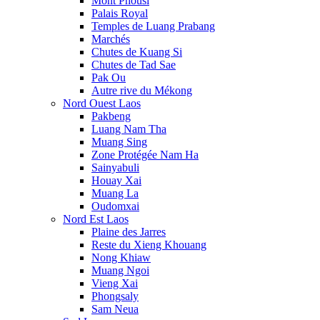
Mont Phousi
Palais Royal
Temples de Luang Prabang
Marchés
Chutes de Kuang Si
Chutes de Tad Sae
Pak Ou
Autre rive du Mékong
Nord Ouest Laos
Pakbeng
Luang Nam Tha
Muang Sing
Zone Protégée Nam Ha
Sainyabuli
Houay Xai
Muang La
Oudomxai
Nord Est Laos
Plaine des Jarres
Reste du Xieng Khouang
Nong Khiaw
Muang Ngoi
Vieng Xai
Phongsaly
Sam Neua