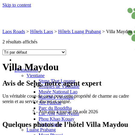
Skip to content
Laos Roads
>
Hôtels Laos
>
Hôtels Luang Prabang
>
Villa Maydou
2 résultats affichés
Villa Maydou
Destinations
Vientiane
Stupa That Louang
Avis de Seng, notre agent expert
Temples de Vientiane
Musée National Lao
Un véritable coup de cœur pour cette propriété de charme au cadre
Marchés Vientiane
serein et au service discret et soigné.
Arc Patuxai
Parc du Bouddha
5
- Avis mis à jour le 09 août 2026
Lac Ang Nam Ngum
Phou Khao Kouay
Quelques photos de l’hôtel Villa Maydou
Vang Vieng
Luang Prabang