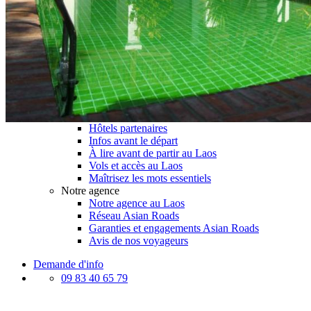
Le Laos & ses secrets
Présentation du Laos
Météo et climat au Laos
Histoire du Laos
Le Laos vu du ciel
Meilleurs restaurants au Laos
Festivals au Laos
Distances au Laos
Carte détaillée du Laos
Préparer son voyage au Laos
Hôtels partenaires
Infos avant le départ
À lire avant de partir au Laos
Vols et accès au Laos
Maîtrisez les mots essentiels
Notre agence
Notre agence au Laos
Réseau Asian Roads
Garanties et engagements Asian Roads
Avis de nos voyageurs
Demande d'info
09 83 40 65 79