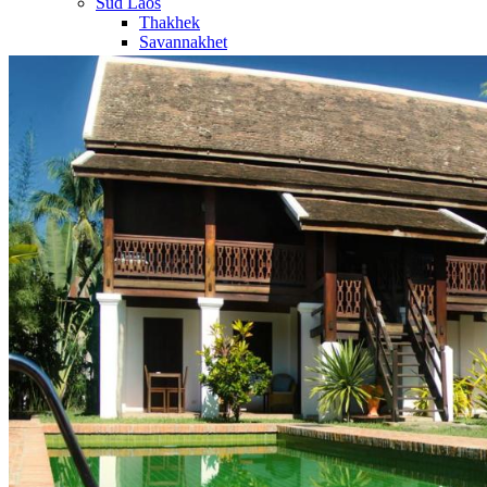
Sud Laos
Thakhek
Savannakhet
Khammouane
Salavan
Paksé
4000 Iles
Champassak
Vat Phou
Plateau des Boloven
Nos circuits
Organisation
Petit groupe
Sur-mesure
Ambiance
Famille
Classique
Nature
Luxe
Où et quand partir ?
Printemps
Eté
Automne
Hiver
Infos pratiques