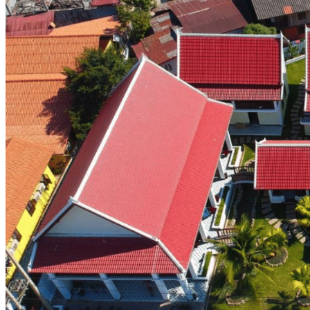
Sud Laos
Thakhek
Savannakhet
Khammouane
Salavan
Paksé
4000 Iles
Champassak
Vat Phou
Plateau des Boloven
Nos circuits
Organisation
Petit groupe
Sur-mesure
Ambiance
Famille
Classique
Nature
Luxe
Où et quand partir ?
Printemps
Eté
Automne
Hiver
Infos pratiques