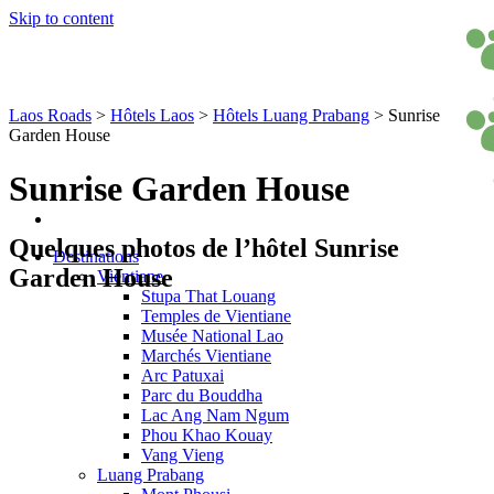
Skip to content
Laos Roads
>
Hôtels Laos
>
Hôtels Luang Prabang
>
Sunrise
Garden House
Sunrise Garden House
Quelques photos de l’hôtel Sunrise
Destinations
Garden House
Vientiane
Stupa That Louang
Temples de Vientiane
Musée National Lao
Marchés Vientiane
Arc Patuxai
Parc du Bouddha
Lac Ang Nam Ngum
Phou Khao Kouay
Vang Vieng
Luang Prabang