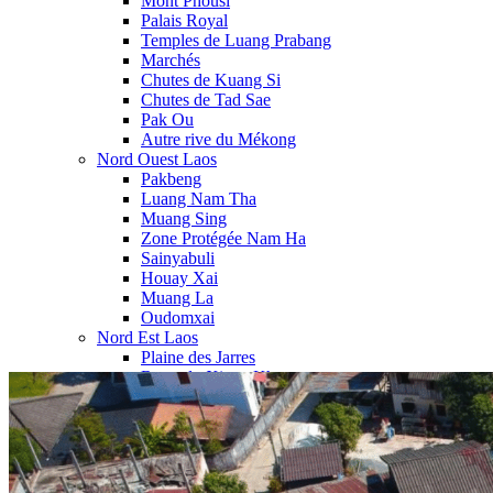
Mont Phousi
Palais Royal
Temples de Luang Prabang
Marchés
Chutes de Kuang Si
Chutes de Tad Sae
Pak Ou
Autre rive du Mékong
Nord Ouest Laos
Pakbeng
Luang Nam Tha
Muang Sing
Zone Protégée Nam Ha
Sainyabuli
Houay Xai
Muang La
Oudomxai
Nord Est Laos
Plaine des Jarres
Reste du Xieng Khouang
Nong Khiaw
Muang Ngoi
Vieng Xai
Phongsaly
Sam Neua