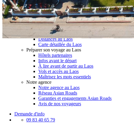
Le Laos & ses secrets
Présentation du Laos
Météo et climat au Laos
Histoire du Laos
Le Laos vu du ciel
Meilleurs restaurants au Laos
Festivals au Laos
Distances au Laos
Carte détaillée du Laos
Préparer son voyage au Laos
Hôtels partenaires
Infos avant le départ
À lire avant de partir au Laos
Vols et accès au Laos
Maîtrisez les mots essentiels
Notre agence
Notre agence au Laos
Réseau Asian Roads
Garanties et engagements Asian Roads
Avis de nos voyageurs
Demande d'info
09 83 40 65 79