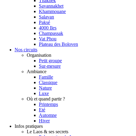
Thakhek
Savannakhet
Khammouane
Salavan
Paksé
4000 Iles
Champassak
Vat Phou
Plateau des Boloven
Nos circuits
Organisation
Petit groupe
Sur-mesure
Ambiance
Famille
Classique
Nature
Luxe
Où et quand partir ?
Printemps
Eté
Automne
Hiver
Infos pratiques
Le Laos & ses secrets