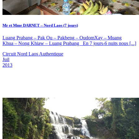
Mr et Mme DARNET – Nord Laos (7 jours)
Luang Prabang – Pak Ou – Pakbeng – OudomXay – Muang
Khua – Nong Khiaw – Luang Prabang En 7 jours-6 nuits nous [...]
Circuit Nord Laos Authentique
Juil
2013