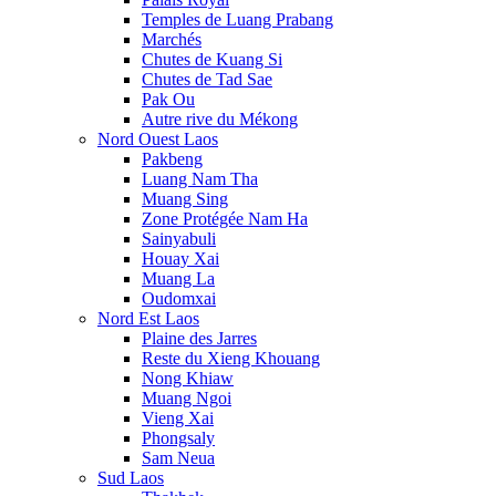
Temples de Luang Prabang
Marchés
Chutes de Kuang Si
Chutes de Tad Sae
Pak Ou
Autre rive du Mékong
Nord Ouest Laos
Pakbeng
Luang Nam Tha
Muang Sing
Zone Protégée Nam Ha
Sainyabuli
Houay Xai
Muang La
Oudomxai
Nord Est Laos
Plaine des Jarres
Reste du Xieng Khouang
Nong Khiaw
Muang Ngoi
Vieng Xai
Phongsaly
Sam Neua
Sud Laos