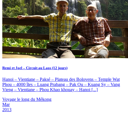
Remi et Joel – Circuit au Laos (12 jours)
Hanoi – Vientiane – Paksé – Plateau des Bolovens – Temple Wat
Phou – 4000 îles – Luang Prabang – Pak Ou – Kuang Sy – Vang
Vieng – Vientiane – Phou Khao khouay – Hanoi [...]
Voyage le long du Mékong
Mar
2013