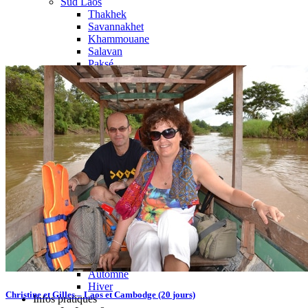
Sud Laos
Thakhek
Savannakhet
Khammouane
Salavan
Paksé
4000 Iles
Champassak
Vat Phou
Plateau des Boloven
Nos circuits
Organisation
Petit groupe
Sur-mesure
Ambiance
Famille
Classique
Nature
Luxe
Où et quand partir ?
Printemps
Eté
Automne
Hiver
Christine et Gilles – Laos et Cambodge (20 jours)
Infos pratiques