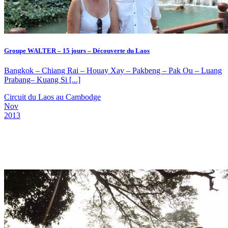
Groupe WALTER – 15 jours – Découverte du Laos
Bangkok – Chiang Rai – Houay Xay – Pakbeng – Pak Ou – Luang
Prabang– Kuang Si [...]
Circuit du Laos au Cambodge
Nov
2013