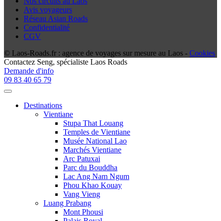
Nos circuits au Laos
Avis voyageurs
Réseau Asian Roads
Confidentialité
CGV
© Laos-Roads.fr : agence de voyages sur mesure au Laos -
Cookies
Contactez
Seng
, spécialiste Laos Roads
Demande d'info
09 83 40 65 79
Destinations
Vientiane
Stupa That Louang
Temples de Vientiane
Musée National Lao
Marchés Vientiane
Arc Patuxai
Parc du Bouddha
Lac Ang Nam Ngum
Phou Khao Kouay
Vang Vieng
Luang Prabang
Mont Phousi
Palais Royal