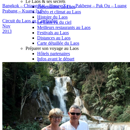
Le Laos & ses secrets
Bangkok – Chiang Rai – Houay Xay – Pakbeng – Pak Ou – Luang
Présentation du Laos
Prabang – Kuang [...]
Météo et climat au Laos
Histoire du Laos
Circuit du Laos au Cambodge
Le Laos vu du ciel
Nov
Meilleurs restaurants au Laos
2013
Festivals au Laos
Distances au Laos
Carte détaillée du Laos
Préparer son voyage au Laos
Hôtels partenaires
Infos avant le départ
À lire avant de partir au Laos
Vols et accès au Laos
Maîtrisez les mots essentiels
Notre agence
Notre agence au Laos
Réseau Asian Roads
Garanties et engagements Asian Roads
Avis de nos voyageurs
Demande d'info
09 83 40 65 79