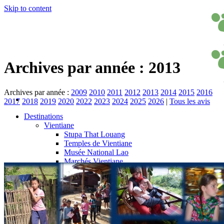
Skip to content
Archives par année :
2013
Archives par année :
2009
2010
2011
2012
2013
2014
2015
2016
2017
2018
2019
2020
2022
2023
2024
2025
2026
|
Tous les avis
Destinations
Vientiane
Stupa That Louang
Temples de Vientiane
Musée National Lao
Marchés Vientiane
Arc Patuxai
Parc du Bouddha
Lac Ang Nam Ngum
Phou Khao Kouay
Vang Vieng
Luang Prabang