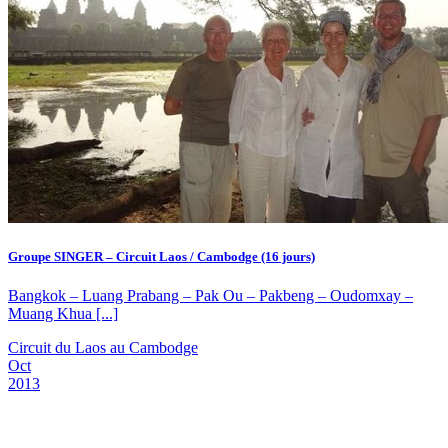
Groupe SINGER – Circuit Laos / Cambodge (16 jours)
Bangkok – Luang Prabang – Pak Ou – Pakbeng – Oudomxay –
Muang Khua [...]
Circuit du Laos au Cambodge
Oct
2013