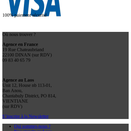
100% paiement sécurisé
Où nous trouver ?
Agence en France
19 Rue Chateaubriand
22100 DINAN (sur RDV)
09 83 40 65 79
Agence au Laos
Unit 12, House nb 113-01,
Ban Anou,
Chantabuly District, PO 814,
VIENTIANE
(sur RDV)
S’inscrire à la Newsletter
Qui sommes-nous ?