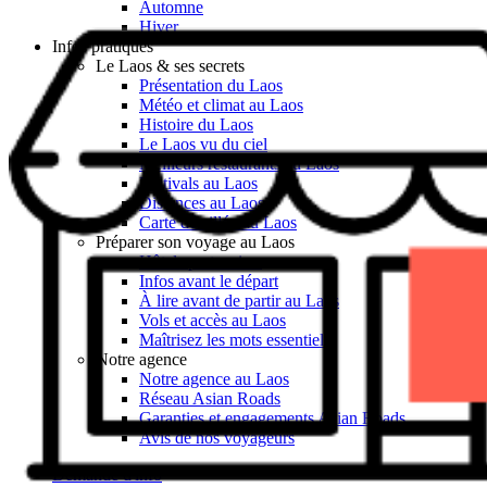
Automne
Hiver
Infos pratiques
Le Laos & ses secrets
Présentation du Laos
Météo et climat au Laos
Histoire du Laos
Le Laos vu du ciel
Meilleurs restaurants au Laos
Festivals au Laos
Distances au Laos
Carte détaillée du Laos
Préparer son voyage au Laos
Hôtels partenaires
Infos avant le départ
À lire avant de partir au Laos
Vols et accès au Laos
Maîtrisez les mots essentiels
Notre agence
Notre agence au Laos
Réseau Asian Roads
Garanties et engagements Asian Roads
Avis de nos voyageurs
Demande d'info