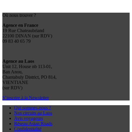
Où nous trouver ?
Agence en France
19 Rue Chateaubriand
22100 DINAN (sur RDV)
09 83 40 65 79
Agence au Laos
Unit 12, House nb 113-01,
Ban Anou,
Chantabuly District, PO 814,
VIENTIANE
(sur RDV)
S’inscrire à la Newsletter
Qui sommes-nous ?
Nos circuits au Laos
Avis voyageurs
Réseau Asian Roads
Confidentialité