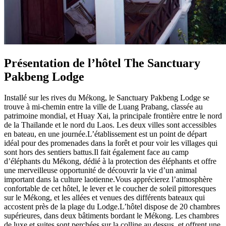
Présentation de l’hôtel The Sanctuary
Pakbeng Lodge
Installé sur les rives du Mékong, le Sanctuary Pakbeng Lodge se
trouve à mi-chemin entre la ville de Luang Prabang, classée au
patrimoine mondial, et Huay Xai, la principale frontière entre le nord
de la Thaïlande et le nord du Laos. Les deux villes sont accessibles
en bateau, en une journée.L’établissement est un point de départ
idéal pour des promenades dans la forêt et pour voir les villages qui
sont hors des sentiers battus.Il fait également face au camp
d’éléphants du Mékong, dédié à la protection des éléphants et offre
une merveilleuse opportunité de découvrir la vie d’un animal
important dans la culture laotienne.Vous apprécierez l’atmosphère
confortable de cet hôtel, le lever et le coucher de soleil pittoresques
sur le Mékong, et les allées et venues des différents bateaux qui
accostent près de la plage du Lodge.L’hôtel dispose de 20 chambres
supérieures, dans deux bâtiments bordant le Mékong. Les chambres
de luxe et suites sont perchées sur la colline au dessus, et offrent une