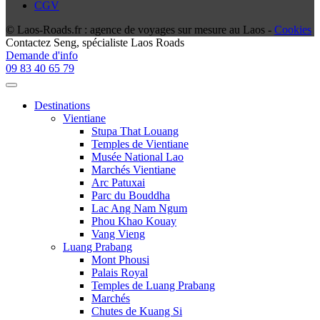
CGV
© Laos-Roads.fr : agence de voyages sur mesure au Laos -
Cookies
Contactez
Seng
, spécialiste Laos Roads
Demande d'info
09 83 40 65 79
Destinations
Vientiane
Stupa That Louang
Temples de Vientiane
Musée National Lao
Marchés Vientiane
Arc Patuxai
Parc du Bouddha
Lac Ang Nam Ngum
Phou Khao Kouay
Vang Vieng
Luang Prabang
Mont Phousi
Palais Royal
Temples de Luang Prabang
Marchés
Chutes de Kuang Si