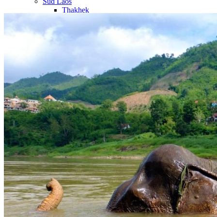
Sud Laos
Thakhek
Savannakhet
Khammouane
Salavan
Paksé
4000 Iles
Champassak
Vat Phou
Plateau des Boloven
Nos circuits
Organisation
Petit groupe
Sur-mesure
Ambiance
Famille
Classique
Nature
Luxe
Où et quand partir ?
Printemps
Eté
Automne
Hiver
Infos pratiques