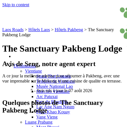
Skip to content
Laos Roads
>
Hôtels Laos
>
Hôtels Pakbeng
>
The Sanctuary
Pakbeng Lodge
The Sanctuary Pakbeng Lodge
Avis de Seng, notre agent expert
Destinations
Vientiane
A ce jour la meilleure adresse pour séjourner à Pakbeng, avec une
Stupa That Louang
vue imprenable sur le Mekong et une cuisine de qualite en terrasse.
Temples de Vientiane
Musée National Lao
5
- Avis mis à jour le 07 août 2026
Marchés Vientiane
Arc Patuxai
Quelques photos de The Sanctuary
Parc du Bouddha
Lac Ang Nam Ngum
Pakbeng Lodge
Phou Khao Kouay
Vang Vieng
Luang Prabang