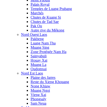
Mont Phousi
Palais Royal
Temples de Luang Prabang
Marchés
Chutes de Kuang Si
Chutes de Tad Sae
Pak Ou
Autre rive du Mékong
Nord Ouest Laos
Pakbeng
Luang Nam Tha
Muang Sing
Zone Protégée Nam Ha
Sainyabuli
Houay Xai
Muang La
Oudomxai
Nord Est Laos
Plaine des Jarres
Reste du Xieng Khouang
Nong Khiaw
Muang Ngoi
Vieng Xai
Phongsaly
Sam Neua