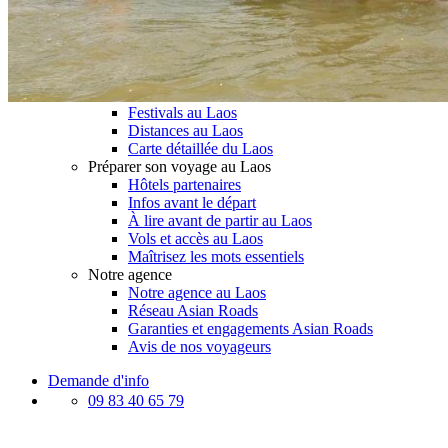
Le Laos & ses secrets
Présentation du Laos
Météo et climat au Laos
Histoire du Laos
Le Laos vu du ciel
Meilleurs restaurants au Laos
Festivals au Laos
Distances au Laos
Carte détaillée du Laos
Préparer son voyage au Laos
Hôtels partenaires
Infos avant le départ
À lire avant de partir au Laos
Vols et accès au Laos
Maîtrisez les mots essentiels
Notre agence
Notre agence au Laos
Réseau Asian Roads
Garanties et engagements Asian Roads
Avis de nos voyageurs
Demande d'info
09 83 40 65 79